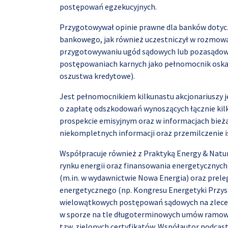
postępowań egzekucyjnych.
Przygotowywał opinie prawne dla banków dotycz
bankowego, jak również uczestniczył w rozmow
przygotowywaniu ugód sądowych lub pozasądow
postępowaniach karnych jako pełnomocnik oska
oszustwa kredytowe).
Jest pełnomocnikiem kilkunastu akcjonariuszy j
o zapłatę odszkodowań wynoszących łącznie kil
prospekcie emisyjnym oraz w informacjach bieżą
niekompletnych informacji oraz przemilczenie i
Współpracuje również z Praktyką Energy & Natur
rynku energii oraz finansowania energetycznych
(m.in. w wydawnictwie Nowa Energia) oraz prele
energetycznego (np. Kongresu Energetyki Przys
wielowątkowych postępowań sądowych na zleceni
w sporze na tle długoterminowych umów ramowyc
tzw. zielonych certyfikatów. Współautor podcas