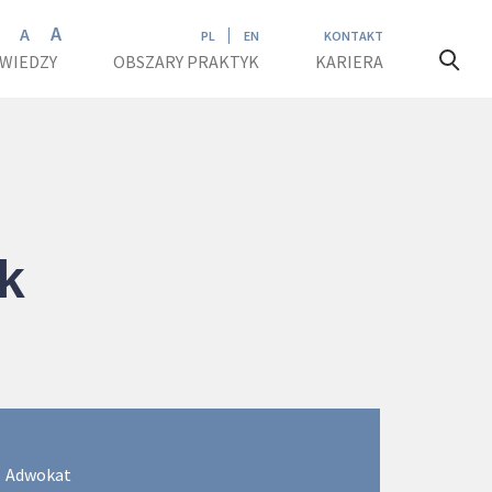
A
A
A
PL
EN
KONTAKT
 WIEDZY
OBSZARY PRAKTYK
KARIERA
k
Adwokat