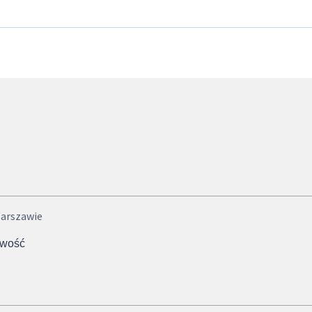
arszawie
owość