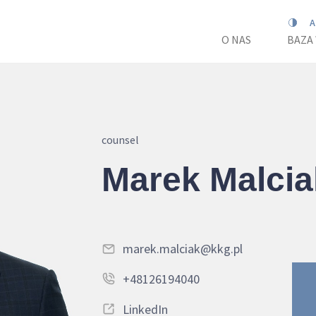
O NAS
BAZA
counsel
Marek Malcia
marek.malciak@kkg.pl
+48126194040
LinkedIn