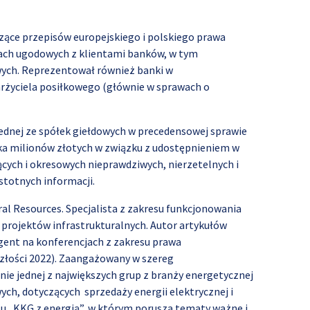
ące przepisów europejskiego i polskiego prawa
ach ugodowych z klientami banków, w tym
ych. Reprezentował również banki w
rżyciela posiłkowego (głównie w sprawach o
ednej ze spółek giełdowych w precedensowej sprawie
ka milionów złotych w związku z udostępnieniem w
cych i okresowych nieprawdziwych, nierzetelnych i
stotnych informacji.
al Resources. Specjalista z zakresu funkcjonowania
 projektów infrastrukturalnych. Autor artykułów
gent na konferencjach z zakresu prawa
złości 2022). Zaangażowany w szereg
e jednej z największych grup z branży energetycznej
h, dotyczących sprzedaży energii elektrycznej i
tu „KKG z energią”, w którym porusza tematy ważne i