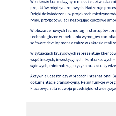
W zakresie transakcyjnym ma duże doświadczenie 
projektów międzynarodowych. Nadzoruje procesy 
Dzięki doświadczeniu w projektach międzynarod
rynki, przygotowując i negocjując kluczowe umo
W obszarze nowych technologii i startupów dor
technologiczne w spełnianiu wymogów complianc
software development a także w zakresie reali
W sytuacjach kryzysowych reprezentuje klientó
wspólniczych, inwestycyjnych i kontraktowych – 
sądowych, minimalizując ryzyko oraz straty wiz
Aktywnie uczestniczy w pracach International 
dokumentację transakcyjną. Pełnił funkcje w or
kluczowych dla rozwoju przedsiębiorstw decyzja