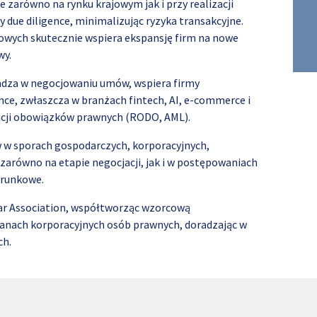
zarówno na rynku krajowym jak i przy realizacji
due diligence, minimalizując ryzyka transakcyjne.
owych skutecznie wspiera ekspansję firm na nowe
wy.
adza w negocjowaniu umów, wspiera firmy
e, zwłaszcza w branżach fintech, AI, e-commerce i
zacji obowiązków prawnych (RODO, AML).
w w sporach gospodarczych, korporacyjnych,
zarówno na etapie negocjacji, jak i w postępowaniach
erunkowe.
Bar Association, współtworząc wzorcową
ganach korporacyjnych osób prawnych, doradzając w
ch.