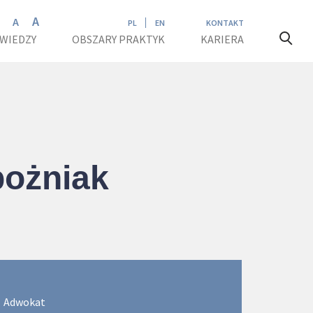
A
A
A
PL
EN
KONTAKT
 WIEDZY
OBSZARY PRAKTYK
KARIERA
bożniak
Adwokat