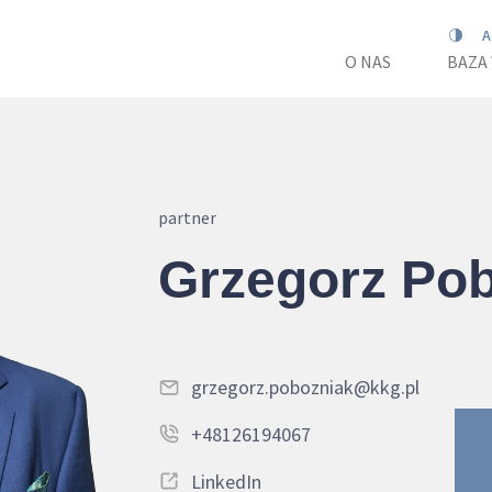
O NAS
BAZA
partner
Grzegorz Po
grzegorz.pobozniak@kkg.pl
+48126194067
LinkedIn