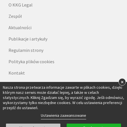
O KKG Legal
Zespół
Aktualności
Publikacje i artykuły
Regulamin strony
Polityka plików cookies
Kontakt
×
Dane do faktur
Nasza strona przetwarza informacje zawarte w plikach cookies, dzięki
którym nasz serwis może działać lepiej, a także w celach
statystycznych. Kliknij Zgadzam się, by wyrazić zgodę. Jeśli odmówisz,
wykorzystamy tylko niezbędne cookies. W celu ustawienia preferencji
przejdź do ustawień.
Ustawienia zaawansowane
© 2026 KKG Legal Kubas Kos Gałkowski i Wspólnicy sp. k.