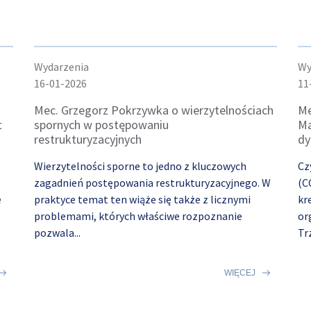
Wydarzenia
Wy
16-01-2026
11
Mec. Grzegorz Pokrzywka o wierzytelnościach
Me
t
spornych w postępowaniu
Ma
restrukturyzacyjnych
dy
Wierzytelności sporne to jedno z kluczowych
Cz
zagadnień postępowania restrukturyzacyjnego. W
(C
e
praktyce temat ten wiąże się także z licznymi
kr
problemami, których właściwe rozpoznanie
or
pozwala...
Tr
WIĘCEJ